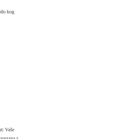
bilo kog
ut: Vaše
povezana s