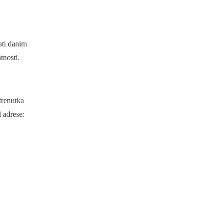
ati danim
tnosti.
trenutka
 adrese: