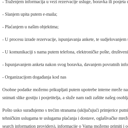
- Traženjem informacija u vezi rezervacije usluge, boravka ili posjeta
- Slanjem upita putem e-maila;
- Plaćanjem u našim objektima;
- U procesu izrade rezervacije, ispunjavanja ankete, te sudjelovanjem u
- U komunikaciji s nama putem telefona, elektroničke pošte, društveni
- Ispunjavanjem anketa nakon svog boravka, davanjem povratnih informa
- Organizacijom događanja kod nas
Osobne podatke možemo prikupljati putem upotrebe interne mreže nadz
snimati slike gostiju i posjetitelja, a služe nam radi zaštite našeg osoblj
Pošto usko surađujemo s trećim stranama (uključujući primjerice putni
tehničkim uslugama te uslugama plaćanja i dostave, oglašivačke mreže, 
search information providers), informacije o Vama možemo primiti i o