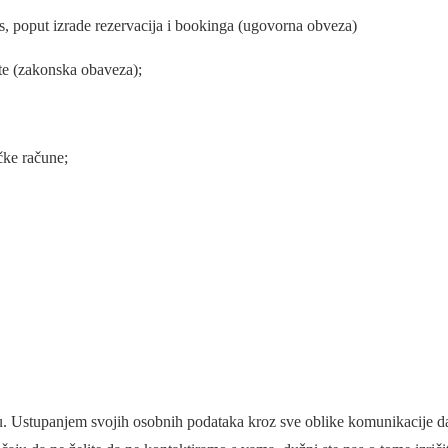
as, poput izrade rezervacija i bookinga (ugovorna obveza)
kte (zakonska obaveza);
ičke račune;
hu. Ustupanjem svojih osobnih podataka kroz sve oblike komunikacije da