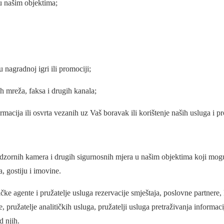
 u našim objektima;
 nagradnoj igri ili promociji;
h mreža, faksa i drugih kanala;
cija ili osvrta vezanih uz Vaš boravak ili korištenje naših usluga i p
ornih kamera i drugih sigurnosnih mjera u našim objektima koji mogu s
a, gostiju i imovine.
čke agente i pružatelje usluga rezervacije smještaja, poslovne partnere,
pružatelje analitičkih usluga, pružatelji usluga pretraživanja informaci
d njih.