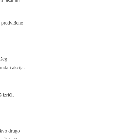
ito pisanim
o predviđeno
ašeg
uda i akcija.
 izričit
kakvo drugo