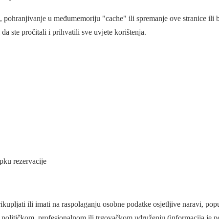
nos, pohranjivanje u međumemoriju "cache" ili spremanje ove stranice ili 
 da ste pročitali i prihvatili sve uvjete korištenja.
pku rezervacije
pljati ili imati na raspolaganju osobne podatke osjetljive naravi, pop
 u političkom, profesionalnom ili trgovačkom udruženju (informacija je 