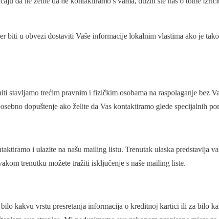
čaju da ne želite da ne kontaktiramo s vama, dužni ste nas o tome izrič
r biti u obvezi dostaviti Vaše informacije lokalnim vlastima ako je tak
niti stavljamo trećim pravnim i fizičkim osobama na raspolaganje bez V
e posebno dopuštenje ako želite da Vas kontaktiramo glede specijalnih pon
aktiramo i ulazite na našu mailing listu. Trenutak ulaska predstavlja vaš
svakom trenutku možete tražiti isključenje s naše mailing liste.
lo kakvu vrstu presretanja informacija o kreditnoj kartici ili za bilo 