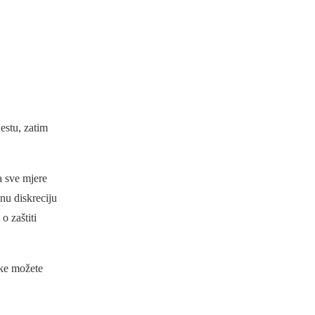
estu, zatim
a sve mjere
lnu diskreciju
o zaštiti
tke možete