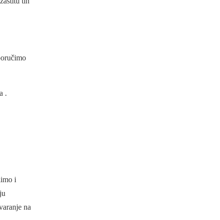
aštitu tih
sporučimo
a .
imo i
ju
varanje na