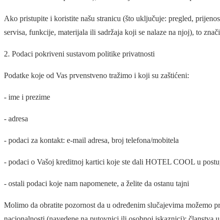
Ako pristupite i koristite našu stranicu (što uključuje: pregled, prije
servisa, funkcije, materijala ili sadržaja koji se nalaze na njoj), to znači
2. Podaci pokriveni sustavom politike privatnosti
Podatke koje od Vas prvenstveno tražimo i koji su zaštićeni:
- ime i prezime
- adresa
- podaci za kontakt: e-mail adresa, broj telefona/mobitela
- podaci o Vašoj kreditnoj kartici koje ste dali HOTEL COOL u postu
- ostali podaci koje nam napomenete, a želite da ostanu tajni
Molimo da obratite pozornost da u određenim slučajevima možemo priku
nacionalnosti (navedene na putovnici ili osobnoj iskaznici); članstva