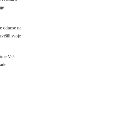
ije
se odnose na
vršili svoje
čime Vaši
rade