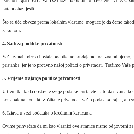
izričitu suglasnost da vam se možemo obratiti u navedene svrhe. U slu
putem obavijestiti.
Što se tiče obveza prema lokalnim vlastima, moguće je da ćemo takođe
zakonom.
4. Sadržaj politike privatnosti
Vašu e-mail adresu i ostale podatke ne prodajemo, ne iznajmljujemo, 
pristanka, jer je to protivno našoj politici o privatnosti. Tražimo Vaš
5. Vrijeme trajanja politike privatnosti
U trenutku kada dostavite svoje podatke pristajete na to da s vama kont
pristanak na kontakt. Zaštita je privatnosti vaših podataka trajna, a u 
6. Izjava u vezi podataka o kreditnim karticama
Ovime prihvaćate da mi kao vlasnici ove stranice nismo odgovorni za bi