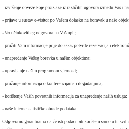
- izvršenje obveze koje proizlaze iz različitih ugovora između Vas i n
- prijave u sustav e-visitor po Vašem dolasku na boravak u naše obje
- što učinkovitijeg odgovora na Vaš upit;
- pružiti Vam informacije prije dolaska, potvrde rezervacija i elektron
- unapređenje Vašeg boravka u našim objektima;
- upravljanje našim programom vjernosti;
- pružanje informacija o konferencijama i događanjima;
- korištenje Vaših povratnih informacija za unapređenje naših usluga;
- naše interne statističke obrade podataka
Odgovorno garantiramo da će isti podaci biti korišteni samo u tu svr