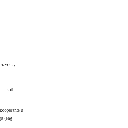
roizvoda;
likati ili
 kooperante u
ja (eng.