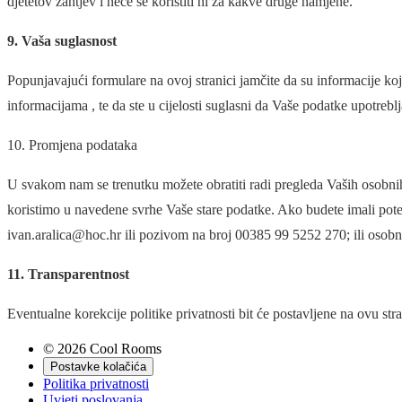
djetetov zahtjev i neće se koristiti ni za kakve druge namjene.
9. Vaša suglasnost
Popunjavajući formulare na ovoj stranici jamčite da su informacije koje
informacijama , te da ste u cijelosti suglasni da Vaše podatke upotreb
10. Promjena podataka
U svakom nam se trenutku možete obratiti radi pregleda Vaših osobnih 
koristimo u navedene svrhe Vaše stare podatke. Ako budete imali pote
ivan.aralica@hoc.hr ili pozivom na broj 00385 99 5252 270; ili osobn
11. Transparentnost
Eventualne korekcije politike privatnosti bit će postavljene na ovu str
© 2026 Cool Rooms
Postavke kolačića
Politika privatnosti
Uvjeti poslovanja