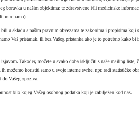
g boravka u našim objektima; te zdravstvene i/ili medicinske informac
li potrebama).
 bili u skladu s našim pravnim obvezama te zakonima i propisima koji 
o Vaš pristanak, ili bez Vašeg pristanka ako je to potrebno kako bi iz
izjavom. Također, možete u svako doba isključiti s naše mailing liste, 
 ih možemo koristiti samo u svoje interne svrhe, npr. radi statističke ob
li do Vašeg opoziva.
unost bilo kojeg Vašeg osobnog podatka koji je zabilježen kod nas.