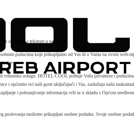
 Vas upoznaje s tekstom u nastavku.
s osobnim podacima koje prikupljamo od Vas ili o Vama na ovom web-mj
objekte.
nuditi vrhunsku uslugu. HOTEL COOL poštuje Vašu privatnost i poduzim
anice i općenito svi naši gosti uključujući i Vas, zaslužuju našu maksima
pljanje i pohranjivanje informacija vrši se u skladu s Općom uredbom 
šeg poslovanja možemo prikupljati osobne podatke. Svoje osobne poda