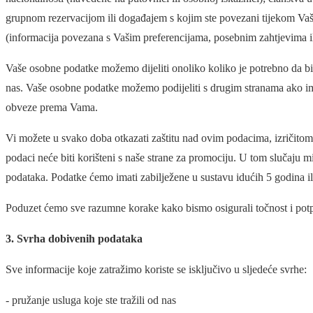
grupnom rezervacijom ili događajem s kojim ste povezani tijekom Vaše
(informacija povezana s Vašim preferencijama, posebnim zahtjevima i
Vaše osobne podatke možemo dijeliti onoliko koliko je potrebno da bi
nas. Vaše osobne podatke možemo podijeliti s drugim stranama ako imam
obveze prema Vama.
Vi možete u svako doba otkazati zaštitu nad ovim podacima, izričitom 
podaci neće biti korišteni s naše strane za promociju. U tom slučaju mi
podataka. Podatke ćemo imati zabilježene u sustavu idućih 5 godina i
Poduzet ćemo sve razumne korake kako bismo osigurali točnost i potp
3. Svrha dobivenih podataka
Sve informacije koje zatražimo koriste se isključivo u sljedeće svrhe:
- pružanje usluga koje ste tražili od nas