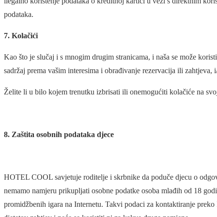
ilegalno korištenje podataka o kreditnoj kartici u vezi s direktnim k
podataka.
7. Kolačići
Kao što je slučaj i s mnogim drugim stranicama, i naša se može koris
sadržaj prema vašim interesima i obrađivanje rezervacija ili zahtjeva, i/i
Želite li u bilo kojem trenutku izbrisati ili onemogućiti kolačiće na s
8. Zaštita osobnih podataka djece
HOTEL COOL savjetuje roditelje i skrbnike da poduče djecu o odgov
nemamo namjeru prikupljati osobne podatke osoba mlađih od 18 godina, 
promidžbenih igara na Internetu. Takvi podaci za kontaktiranje preko 