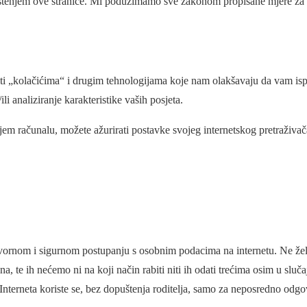
orištenjem ove stranice. Mi poduzimamo sve zakonom propisane mjere za z
titi „kolačićima“ i drugim tehnologijama koje nam olakšavaju da vam i
li analiziranje karakteristike vaših posjeta.
vojem računalu, možete ažurirati postavke svojeg internetskog pretraživač
ornom i sigurnom postupanju s osobnim podacima na internetu. Ne žel
te ih nećemo ni na koji način rabiti niti ih odati trećima osim u sluča
Interneta koriste se, bez dopuštenja roditelja, samo za neposredno odgo