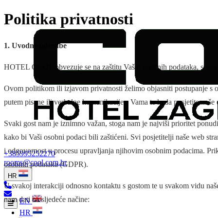
Politika privatnosti
1. Uvodne odredbe
HOTEL COOL
obvezuje se na zaštitu Vaših osobnih podataka, stoga
Ovom politikom ili izjavom privatnosti želimo objasniti postupanje 
putem pisane ili verbalne komunikacije s Vama te kada posjetite naše 
Svaki gost nam je iznimno važan, stoga nam je najviši prioritet po
kako bi Vaši osobni podaci bili zaštićeni. Svi posjetitelji naše web str
i odgovornost u procesu upravljanja njihovim osobnim podacima. Priku
+385995252270
rooms@cool.com.hr
osobnih podataka (GDPR).
HR
U svakoj interakciji odnosno kontaktu s gostom te u svakom vidu na
nam dati na sljedeće načine:
EN
HR